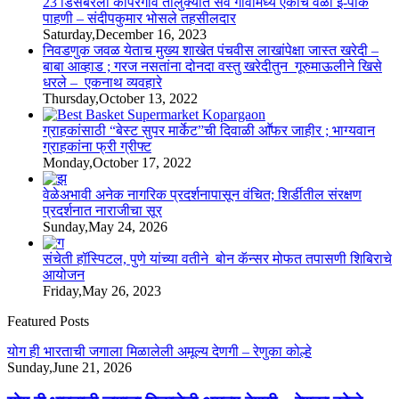
23 डिसेंबरला कोपरगांव तालुक्‍यात सर्व गावांमध्ये एकाच वेळी ई-पीक
पाहणी – संदीपकुमार भोसले तहसीलदार
Saturday,December 16, 2023
निवडणुक जवळ येताच मुख्य शाखेत पंचवीस लाखांपेक्षा जास्त खरेदी –
बाबा आव्हाड ; गरज नसतांना दोनदा वस्तु खरेदीतुन गूरुमाऊलीने खिसे
धरले – एकनाथ व्यवहारे
Thursday,October 13, 2022
ग्राहकांसाठी “बेस्ट सुपर मार्केट”ची दिवाळी आॕफर जाहीर ; भाग्यवान
ग्राहकांना फ्री ग्रीफ्ट
Monday,October 17, 2022
वेळेअभावी अनेक नागरिक प्रदर्शनापासून वंचित; शिर्डीतील संरक्षण
प्रदर्शनात नाराजीचा सूर
Sunday,May 24, 2026
संचेती हॉस्पिटल, पुणे यांच्या वतीने बोन कॅन्सर मोफत तपासणी शिबिराचे
आयोजन
Friday,May 26, 2023
Featured Posts
योग ही भारताची जगाला मिळालेली अमूल्य देणगी – रेणुका कोल्हे
Sunday,June 21, 2026