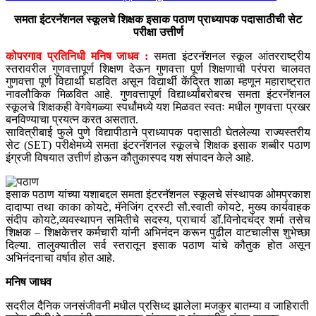
समता इंटरनॅशनल स्कूलचे शिक्षक इसाक पठाण प्राध्यापक पदासाठीची सेट
परीक्षा उत्तीर्ण
कोपरगाव प्रतिनिधी मनिष जाधव :
समता इंटरनॅशनल स्कूल आंतरराष्ट्रीय
स्तरावरील गुणवत्तापूर्ण शिक्षण देऊन गुणवत्ता पूर्ण शिक्षणाची परंपरा चालवत
गुणवत्ता पूर्ण विद्यार्थी घडवित असून विद्यार्थी केंद्रित शाळा म्हणून महाराष्ट्रात
नावलौकिक मिळवित आहे. गुणवत्तापूर्ण विद्यार्थ्यांबरोबरच समता इंटरनॅशनल
स्कूलचे शिक्षकही वेगवेगळ्या स्पर्धांमध्ये यश मिळवत स्वतः मधील गुणवत्ता प्रखर
बनविण्याचा प्रयत्न करत असतात.
सावित्रीबाई फुले पुणे विद्यापीठाने प्राध्यापक पदासाठी घेतलेल्या राज्यस्तरीय
सेट (SET) परीक्षेमध्ये समता इंटरनॅशनल स्कूलचे शिक्षक इसाक शब्बीर पठाण
इंग्रजी विषयात उत्तीर्ण होऊन कौतुकास्पद यश संपादन केले आहे.
इसाक पठाण यांच्या यशाबद्दल समता इंटरनॅशनल स्कूलचे संस्थापक ओमप्रकाश
दादाप्पा तथा काका कोयटे, मॅनेजिंग ट्रस्टी सौ.स्वाती कोयटे, मुख्य कार्यवाहक
संदीप कोयटे,व्यवस्थापन समितीचे सदस्य, प्राचार्य डॉ.विनोदचंद्र शर्मा तसेच
शिक्षक – शिक्षकेत्तर कर्मचारी यांनी अभिनंदन करून पुढील वाटचालीस शुभेच्छा
दिल्या. तालुक्यातील सर्व स्तरातून इसाक पठाण यांचे कौतुक होत असून
अभिनंदनाचा वर्षाव होत आहे.
मनिष जाधव
सदरील दैनिक जनसंजीवनी मधील प्रसिध्द झालेला मजकुर बातम्या व जाहिराती