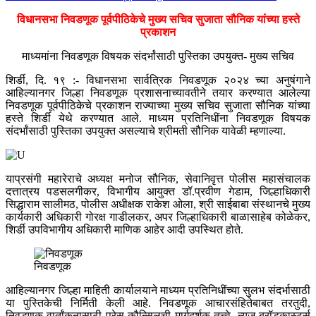
विधानसभा निवडणूक पूर्वपीठिकेचे मुख्य सचिव सुजाता सौनिक यांच्या हस्ते
प्रकाशन
माध्यमांना निवडणूक विषयक संदर्भांसाठी पुस्तिका उपयुक्त- मुख्य सचिव
शिर्डी, दि. १९ :- विधानसभा सार्वत्रिक निवडणूक २०२४ च्या अनुषंगाने
आहिल्यानगर जिल्हा निवडणूक प्रशासनाच्यावतीने तयार करण्यात आलेल्या
निवडणूक पूर्वपीठिकेचे प्रकाशन राज्याच्या मुख्य सचिव सुजाता सौनिक यांच्या
हस्ते शिर्डी येथे करण्यात आले. माध्यम प्रतिनिधींना निवडणूक विषयक
संदर्भांसाठी पुस्तिका उपयुक्त असल्याचे श्रीमती सौनिक यावेळी म्हणाल्या.
याप्रसंगी महारेराचे अध्यक्ष मनोज सौनिक, सेवानिवृत्त पोलीस महासंचालक
दत्तात्रय पडसलगीकर, विभागीय आयुक्त डॉ.प्रवीण गेडाम, जिल्हाधिकारी
सिद्धाराम सालीमठ, पोलीस अधीक्षक राकेश ओला, श्री साईबाबा संस्थानचे मुख्य
कार्यकारी अधिकारी गोरक्ष गाडीलकर, अपर जिल्हाधिकारी बाळासाहेब कोळेकर,
शिर्डी उपविभागीय अधिकारी माणिक आहेर आदी उपस्थित होते.
निवडणूक
आहिल्यानगर जिल्हा माहिती कार्यालयाने माध्यम प्रतिनिधींच्या सुलभ संदर्भासाठी
या पुस्तिकेची निर्मिती केली आहे. निवडणूक आचारसंहितेबाबत तरतुदी,
निवडणूक वार्तांकनासाठी प्रेस कौन्सिलची मार्गदर्शक तत्त्वे, न्यूज ब्रॉडकास्टर्स