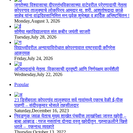
जनतेच्या विश्वासाचा दीपस्तंभविकासाच्या वाटेवरील प्रेरणादायी नेतृत्व
कोपरगाव तालुक्याचे लोकप्रिय आमदार मा. श्री. आशुतोषदादा काळे
साहेब यांना वाढदिवसानिमित्त मनःपूर्वक शुभेच्छा व हार्दिक अभिष्टचिंतन !
Monday,August 3, 2026
सोमैया महाविद्यालयात संत कबीर जयंती साजरी
Tuesday,July 28, 2026
विद्यार्थ्यांवरील अन्यायाविरोधात कोपरगावात राष्ट्रवादी काँग्रेस
आक्रमक
Friday,July 24, 2026
अजितदादांचे नेतृत्व, विकासाची दूरदृष्टी आणि निर्णयक्षम कार्यशैली
Wednesday,July 22, 2026
Popular
23 डिसेंबरला कोपरगांव तालुक्‍यात सर्व गावांमध्ये एकाच वेळी ई-पीक
पाहणी – संदीपकुमार भोसले तहसीलदार
Saturday,December 16, 2023
निवडणुक जवळ येताच मुख्य शाखेत पंचवीस लाखांपेक्षा जास्त खरेदी –
बाबा आव्हाड ; गरज नसतांना दोनदा वस्तु खरेदीतुन गूरुमाऊलीने खिसे
धरले – एकनाथ व्यवहारे
Thursday,October 13, 2022