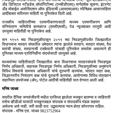
अँड डिजिटल स्टँडर्डस् ऑथॉरिटीच्या (एनबीडीएसए) मार्गदर्शक सूचना, इंटरनेट
अँड मोबाईल असोसिएशन ऑफ इंडियाची (आयएमएआय) स्वैच्छिक आचारसंहिता
आदींबाबत सविस्तर माहिती या पुस्तिकेत दिली आहे.
राजकीय जाहिरातींच्या प्रमाणीकरणासाठी माध्यम प्रमाणीकरण आणि
संनियंत्रण समितीचे कामकाज (एमसीएमसी), पेड न्यूजबाबत तरतुदी आदी
उपयुक्त माहितीही या पुस्तिकेत आहे.
सन १९५१ च्या निवडणुकीपासून २०१९ च्या निवडणुकीपर्यंत जिल्ह्यातील
विधानसभा मतदार संघातील उमेदवार त्यांना झालेले मतदान, मतदार संख्या, वैध
मतांची संख्या, मतदानाची टक्केवारी यांचाही पुस्तिकेत समावेश असल्याने ही
पुस्तिका माध्यम प्रतिनिधींना संदर्भासाठी उपयुक्त आहे.
माध्यमांच्या माहितीसाठी जिल्ह्यातील बारा विधानसभा मतदारसंघाचे निवडणूक
निर्णय अधिकारी, सहायक निवडणूक निर्णय अधिकारी, निवडणुकीच्या अनुषंगाने
विविध विषयांचे समन्वय अधिकारी यांचे दूरध्वनी क्रमांक, मतदार मदत कक्ष,
जिल्हास्तरीय नियंत्रण कक्ष यांचे दूरध्वनी क्रमांक, आयोगाच्या विविध तंत्रज्ञान
सहाय्यित उपयोजक (ॲप), पोर्टल आदींची माहितीही यात देण्यात आली आहे.
मनिष जाधव
सदरील दैनिक जनसंजीवनी मधील प्रसिध्द झालेला मजकुर बातम्या व जाहिराती
तसेच व्हीडीओ यासांठी मजकुराबद्दल संपादक व संपादकीय मंडळ सहमत
असेलच असे नाही. जरी काही वाद उद्भवल्यास न्याय क्षेत्र कोपरगाव राहिल.
संपादक - मनिष एस. जाधव 9823752964