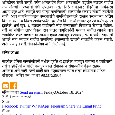
ऑक्टोबर रोजी रात्री पर्यंत ऑनलाईन किंवा ऑफलाईन पद्धतीने मतदार यादीत
नाव नोंदणी करण्याची संधी उपलब्ध असून निरंतर मतदार नोंदणीचा कार्यक्रम
अद्याप सुरु आहे. त्यामुळे ज्या पात्र नागरिकांची आतापर्यंत मतदार नोंदणी झालेली
नाही, अशा नागरिकांकडून उमेदवारांचे नामनिर्देशनपत्रे दाखल करण्याच्या अंतिम
दिनांकाच्या १० दिवस अगोदरपर्यंत म्हणजेच दि.१९ ऑक्टोबर २०२४ पर्यंत प्राप्त
झालेले अर्ज क्र. ६ मतदार यादीमध्ये नोंद घेण्यासाठी विचारात घेण्यात येतील.
तरी या संधीचा लाभ घेऊन सर्व पात्र नागरिकांनी मतदार यादीत आपले नाव
समाविष्ट करत मतदानाचा आपला हक्क आर्वजून बजावावा, तसेच सर्व मतदारांनी
आपले नाव मतदार यादीत समाविष्ट असल्याची खात्री तातडीने करुन घ्यावी,
असे आवाहन श्री.चोक्कलिंगम यांनी केले आहे.
मनिष जाधव
सदरील दैनिक जनसंजीवनी मधील प्रसिध्द झालेला मजकुर बातम्या व जाहिराती
तसेच व्हीडीओ यासांठी मजकुराबद्दल संपादक व संपादकीय मंडळ सहमत
असेलच असे नाही. जरी काही वाद उद्भवल्यास न्याय क्षेत्र कोपरगाव राहिल.
संपादक - मनिष एस. जाधव 9823752964
मनिष जाधव
Send an email
Friday,October 18, 2024
215
1 minute read
Share
Facebook
Twitter
WhatsApp
Telegram
Share via Email
Print
Share