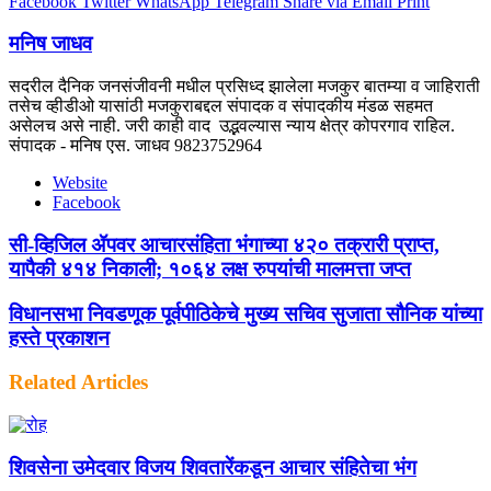
Facebook
Twitter
WhatsApp
Telegram
Share via Email
Print
मनिष जाधव
सदरील दैनिक जनसंजीवनी मधील प्रसिध्द झालेला मजकुर बातम्या व जाहिराती
तसेच व्हीडीओ यासांठी मजकुराबद्दल संपादक व संपादकीय मंडळ सहमत
असेलच असे नाही. जरी काही वाद उद्भवल्यास न्याय क्षेत्र कोपरगाव राहिल.
संपादक - मनिष एस. जाधव 9823752964
Website
Facebook
सी-व्हिजिल ॲपवर आचारसंहिता भंगाच्या ४२० तक्रारी प्राप्त,
यापैकी ४१४ निकाली; १०६४ लक्ष रुपयांची मालमत्ता जप्त
विधानसभा निवडणूक पूर्वपीठिकेचे मुख्य सचिव सुजाता सौनिक यांच्या
हस्ते प्रकाशन
Related Articles
शिवसेना उमेदवार विजय शिवतारेंकडून आचार संहितेचा भंग