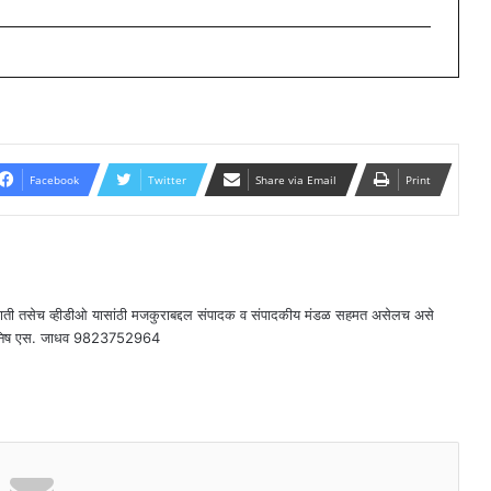
Facebook
Twitter
Share via Email
Print
राती तसेच व्हीडीओ यासांठी मजकुराबद्दल संपादक व संपादकीय मंडळ सहमत असेलच असे
दक - मनिष एस. जाधव 9823752964