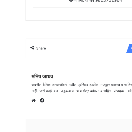
मनिष एस. जाधव 9823752964
Share
मनिष जाधव
सदरील दैनिक जनसंजीवनी मधील प्रसिध्द झालेला मजकुर बातम्या व जाहि
नाही. जरी काही वाद उद्भवल्यास न्याय क्षेत्र कोपरगाव राहिल. संपा
F
a
W
c
e
e
b
b
s