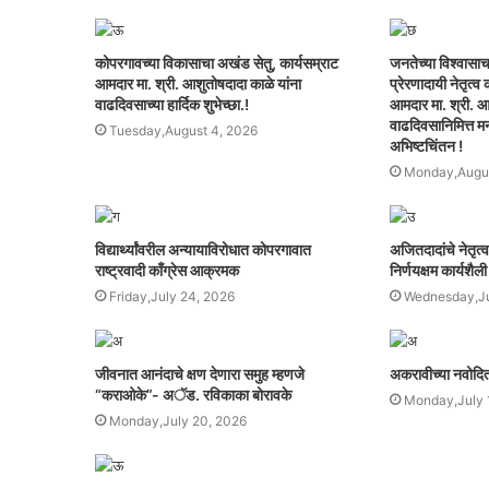
कोपरगावच्या विकासाचा अखंड सेतु, कार्यसम्राट
जनतेच्या विश्वासाच
आमदार मा. श्री. आशुतोषदादा काळे यांना
प्रेरणादायी नेतृत्
वाढदिवसाच्या हार्दिक शुभेच्छा.!
आमदार मा. श्री. आ
वाढदिवसानिमित्त मनः
Tuesday,August 4, 2026
अभिष्टचिंतन !
Monday,Augus
विद्यार्थ्यांवरील अन्यायाविरोधात कोपरगावात
अजितदादांचे नेतृत्
राष्ट्रवादी काँग्रेस आक्रमक
निर्णयक्षम कार्यशैली
Friday,July 24, 2026
Wednesday,Ju
जीवनात आनंदाचे क्षण देणारा समुह म्हणजे
अकरावीच्या नवोदित व
“कराओके”- अॅड. रविकाका बोरावके
Monday,July 
Monday,July 20, 2026