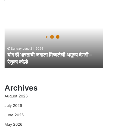
यो
ग
ही
भा
र
ता
ची
Sunday,June 21, 2026
ज
योग ही भारताची जगाला मिळालेली अमूल्य देणगी –
गा
रेणुका कोल्हे
ला
मि
ळा
ले
Archives
ली
अ
August 2026
मू
ल्य
July 2026
दे
June 2026
ण
गी
May 2026