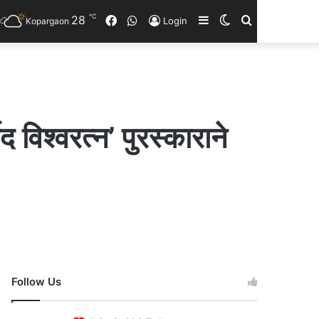
℃
28
Facebook
WhatsApp
Sidebar
Switch
Search
Login
Kopargaon
skin
for
 विश्वरत्न’ पुरस्काराने
Follow Us