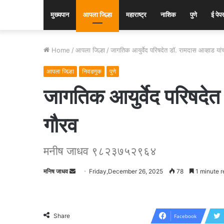
मुख्यपान
आपला जिल्हा
महाराष्ट्र
नाशिक
पुणे
ई पेप
Home
/
आपला जिल्हा
/
जागतिक आयुर्वेद परिषदेत डॉ. रामदास आव्हाड यांचा ‘
आपला जिल्हा
निवडणुक
पुणे
जागतिक आयुर्वेद परिषदेत ड
गौरव
मनीष जाधव ९८२३७५२९६४
मनिष जाधव
Send
Friday,December 26, 2025
78
1 minute r
an
email
Share
Facebook